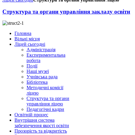
Структура та органи управління закладу освіти
Головна
Вільні місця
Ліцей сьогодні
Адміністрація
Експериментальна
робота
Події
Наші музеї
Учнівська рада
Бібліотека
Методичні комісії
ліцею
Структура та органи
управління ліцею
Педагогічні кадри
Освітній процес
Внутрішня система
забезпечення якості освіти
Прозорість та відкритість