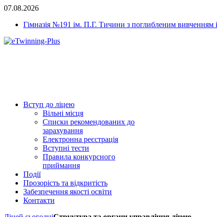
07.08.2026
Гімназія №191 ім. П.Г. Тичини з поглибленим вивченням 
Вступ до ліцею
Вільні місця
Списки рекомендованих до
зарахування
Електронна реєстрація
Вступні тести
Правила конкурсного
приймання
Події
Прозорість та відкритість
Забезпечення якості освіти
Контакти
Ліцей сьогодні
Структура та органи управління ліцею