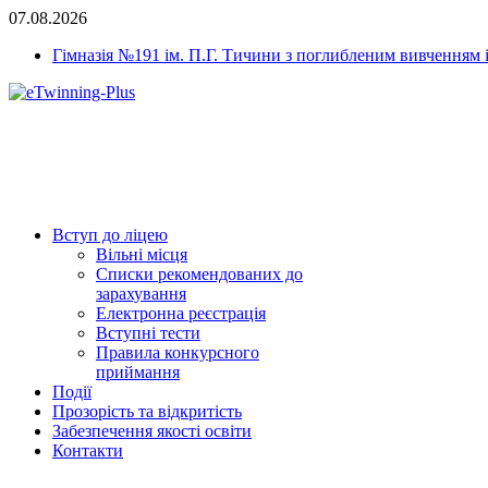
07.08.2026
Гімназія №191 ім. П.Г. Тичини з поглибленим вивченням 
Вступ до ліцею
Вільні місця
Списки рекомендованих до
зарахування
Електронна реєстрація
Вступні тести
Правила конкурсного
приймання
Події
Прозорість та відкритість
Забезпечення якості освіти
Контакти