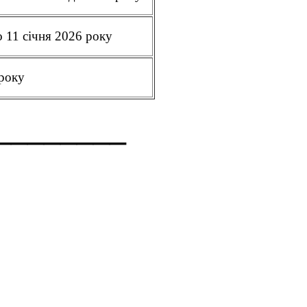
о 11 січня 2026 року
 року
________