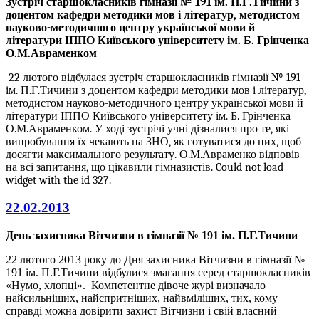
Зустр
іч старшокласників гімназії № 191 ім. П.Г.Тичини з
доцентом кафедри методики мов і літератур, методистом
науково-методичного центру української мови й
літератури ІППО Київського університету ім. Б. Грінченка
О.М.Авраменком
22 лютого відбулася зустріч старшокласників гімназії № 191
ім. П.Г.Тичини з доцентом кафедри методики мов і літератур,
методистом науково-методичного центру української мови й
літератури ІППО Київського університету ім. Б. Грінченка
О.М.Авраменком. У ході зустрічі учні дізналися про те, які
випробування їх чекають на ЗНО, як готуватися до них, щоб
досягти максимального результату. О.М.Авраменко відповів
на всі запитання, що цікавили гімназистів.
Could not load
widget with the id 327.
22.02.2013
День захисника Вітчизни в гімназії № 191 ім. П.Г.Тичини
22 лютого 2013 року до Дня захисника Вітчизни в гімназії №
191 ім. П.Г.Тичини відбулися змагання серед старшокласників
«Нумо, хлопці». Компетентне дівоче журі визначало
найсильніших, найспритніших, найвміліших, тих, кому
справді можна довірити захист Вітчизни і свій власний