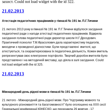
захист.
Could not load widget with the id 322.
21.02.2013
Атестація педагогічних працівників у гімназії № 191 ім. П.Г.Тичини
21 лютого 2013 року в гімназії № 191 ім. П.Г.Тичини відбулося засідання
педагогічної ради з нагоди атестації педагогічних працівників. Відкрила
засідання голова педагогічної ради директор школи Н.Г.Дроздович.
Практичний психолог Т.М.Фрасолович дала характеристику педагогів,
виходячи з проведеної діагностики. Були представлені вчителі, що
атестуються, та охарактеризована їх педагогічна діяльність. Кожен вчитель
репрезентував своє електронне портфоліо.
Творчий
доробок вчителів було
представлено і на методичній виставці, що діяла в залі засідання.
Could
not load widget with the id 325.
21.02.2013
Міжнародний день рідної мови в гімназії № 191 ім. П.Г.Тичини
21 лютого - Міжнародний день рідної мови. Про "підтримку мовного та
культурного різноманіття та багатомовності" було оголошено на ХХХ сесії
Генеральної конференції ЮНЕСКО, що проходила 26 жовтня - 17