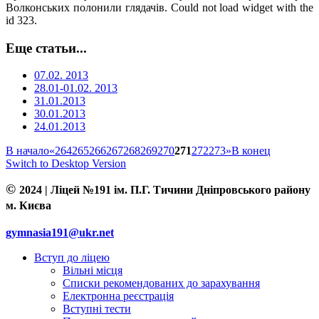
Волконських полонили глядачів. Could not load widget with the
id 323.
Еще статьи...
07.02. 2013
28.01-01.02. 2013
31.01.2013
30.01.2013
24.01.2013
В начало
«
264
265
266
267
268
269
270
271
272
273
»
В конец
Switch to Desktop Version
©
2024 | Ліцей №191 ім. П.Г. Тичини Дніпровського району
м. Києва
gymnasia191@ukr.net
Вступ до ліцею
Вільні місця
Списки рекомендованих до зарахування
Електронна реєстрація
Вступні тести