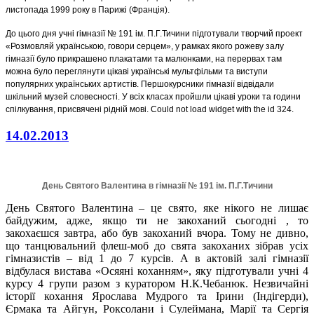
листопада 1999 року в Парижі (Франція).
До цього дня учні гімназії № 191 ім. П.Г.Тичини підготували творчий проект
«Розмовляй українською, говори серцем», у рамках якого рожеву залу
гімназії було прикрашено плакатами та малюнками, на перервах там
можна було переглянути цікаві українські мультфільми та виступи
популярних українських артистів. Першокурсники гімназії відвідали
шкільний музей словесності. У всіх класах пройшли цікаві уроки та години
спілкування, присвячені рідній мові.
Could not load widget with the id 324.
14.02.2013
День Святого Валентина в гімназії № 191 ім. П.Г.Тичини
День Святого Валентина – це свято, яке нікого не лишає
байдужим, адже, якщо ти не закоханий сьогодні , то
закохаєшся завтра, або був закоханий вчора. Тому не дивно,
що танцювальний флеш-моб до свята закоханих зібрав усіх
гімназистів – від 1 до 7 курсів. А в актовій залі гімназії
відбулася вистава «Осяяні коханням», яку підготували учні 4
курсу 4 групи разом з куратором Н.К.Чебанюк. Незвичайні
історії кохання Ярослава Мудрого та Ірини (Індігерди),
Єрмака та Айгун, Роксолани і Сулеймана, Марії та Сергія