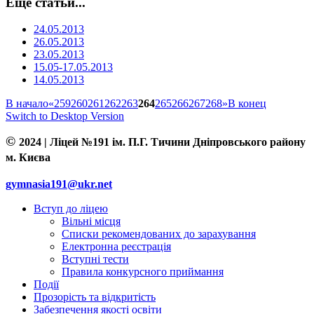
Еще статьи...
24.05.2013
26.05.2013
23.05.2013
15.05-17.05.2013
14.05.2013
В начало
«
259
260
261
262
263
264
265
266
267
268
»
В конец
Switch to Desktop Version
©
2024 | Ліцей №191 ім. П.Г. Тичини Дніпровського району
м. Києва
gymnasia191@ukr.net
Вступ до ліцею
Вільні місця
Списки рекомендованих до зарахування
Електронна реєстрація
Вступні тести
Правила конкурсного приймання
Події
Прозорість та відкритість
Забезпечення якості освіти