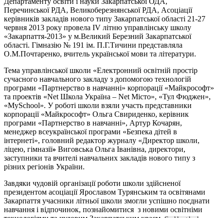
Департаменту освіти і науки Закарпатської ОДА,
Перечинської РДА, Великоберезнянської РДА, Асоціації
керівників закладів нового типу Закарпатської області 21-27
червня 2013 року провела
IV
літню управлінську школу
«Закарпаття-2013» у м.Великий Березний Закарпатської
області. Гімназію № 191 ім. П.Г.Тичини представляла
О.М.Почтаренко, вчитель української мови та літератури.
Тема управлінської школи «Електронний освітній простір
сучасного навчального закладу з допомогою технологій
програми «Партнерство в навчанні» корпорації «Майкрософт»
та проектів «Net
Школа Україна –
Net
Місто», «Тул Фюджен»,
«MySchool».
У роботі школи взяли участь представники
корпорації «Майкрософт»
Ольга Свириденко, керівник
програми «Партнерство в навчанні», Артур Кочарян,
менеджер всеукраїнської програми «Безпека дітей в
інтернеті», головний редактор журналу «Директор школи,
ліцею, гімназії
»
Виговська Ольга Іванівна
, директори,
заступники та вчителі навчальних закладів нового типу з
різних регіонів України.
Завдяки чудовій організації роботи школи здійсненої
президентом асоціації Ярославом Турянським та освітянами
Закарпаття учасники літньої школи змогли успішно поєднати
навчання і відпочинок, познайомитися з новими освітніми