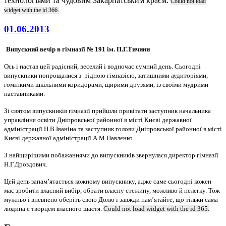
технологіями та чудовим Закарпатським краєм.
Could not load
widget with the id 366.
01.06.2013
Випускний вечір в гімназії № 191 ім. П.Г.Тичини
Ось і настав цей радісний, веселий і водночас сумний день. Сьогодні
випускники попрощалися з рідною гімназією, затишними аудиторіями,
гомінкими шкільними коридорами, щирими друзями, із своїми мудрими
наставниками.
Зі святом випускників гімназії прийшли привітати заступник начальника
управління освіти Дніпровської районної в місті Києві державної
адміністрації Н.В.Іваніна та заступник голови Дніпровської районної в місті
Києві державної адміністрації А.М.Павленко.
З найщирішими побажаннями до випускників звернулася директор гімназії
Н.Г.Дроздович.
Цей день запам’ятається кожному випускнику, адже саме сьогодні кожен
має зробити власний вибір, обрати власну стежину, можливо й нелегку. Тож
мужньо і впевнено оберіть свою Долю і завжди пам’ятайте, що тільки сама
людина є творцем власного щастя.
Could not load widget with the id 365.