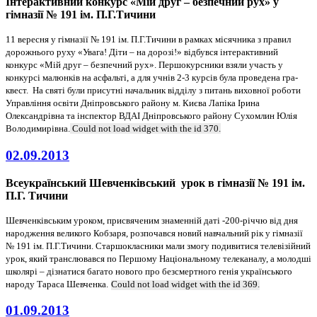
Інтерактивний конкурс «Мій друг – безпечний рух»
у
гімназії № 191 ім. П.Г.Тичини
11 вересня у гімназії № 191 ім. П.Г.Тичини в рамках місячника з правил
дорожнього руху «Увага! Діти – на дорозі!» відбувся інтерактивний
конкурс «Мій друг – безпечний рух». Першокурсники взяли участь у
конкурсі малюнків на асфальті, а для учнів 2-3 курсів була проведена гра-
квест. На святі були присутні начальник відділу з питань виховної роботи
Управління освіти Дніпровського району м. Києва Лапіка Ірина
Олександрівна та інспектор ВДАІ Дніпровського району Сухомлин Юлія
Володимирівна.
Could not load widget with the id 370.
02.09.2013
Всеукраїнський Шевченківський урок в гімназії № 191 ім.
П.Г. Тичини
Шевченківським уроком, присвяченим знаменній даті -200-річчю від дня
народження великого Кобзаря, розпочався новий навчальний рік у гімназії
№ 191 ім. П.Г.Тичини. Старшокласники мали змогу подивитися телевізійний
урок, який транслювався по Першому Національному телеканалу, а молодші
школярі – дізнатися багато нового про безсмертного генія українського
народу Тараса Шевченка.
Could not load widget with the id 369.
01.09.2013