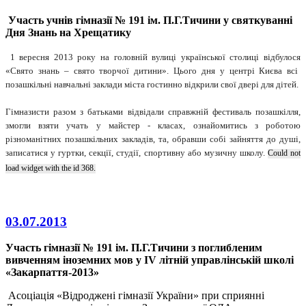
Участь учнів гімназії № 191 ім. П.Г.Тичини у святкуванні
Дня Знань на Хрещатику
1 вересня 2013
року на
головній вулиці української столиці відбулося
«Свято знань – свято творчої дитини».
Цього дня у центрі Києва всі
позашкільні навчальні заклади міста гостинно відкрили свої двері для дітей.
Гімназисти
разом з батьками
відвідали справжній
фестивал
ь
позашкілля,
змогли
взяти учать у майстер - класах, ознайомитись з роботою
різноманітних
позашкільн
их
заклад
ів
, та
,
обравши собі зайняття до
душі
,
записатися у гуртки, секці
ї
, студі
ї
, спортивн
у
або музичну школу.
Could not
load widget with the id 368.
03.07.2013
Участь гімназії № 191 ім. П.Г.Тичини з поглибленим
вивченням іноземних мов у IV
літній управлінській школі
«Закарпаття-2013»
Асоціація «Відроджені гімназії України» при сприянні