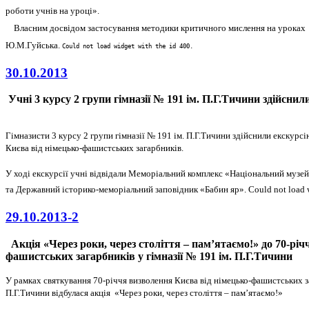
роботи учнів на уроці».
Власним досвідом застосування методики критичного мислення на уроках по
Ю.М.Гуйська.
Could not load widget with the id 400.
30.10.2013
Учні 3 курсу 2 групи гімназії № 191 ім. П.Г.Тичини здійсни
Гімназисти 3 курсу 2 групи гімназії № 191 ім. П.Г.Тичини здійснили екскур
Києва від німецько-фашистських загарбників.
У ході екскурсії учні відвідали Меморіальний комплекс «Національний музей 
та Державний історико-меморіальний заповідник «Бабин яр»
.
Could not load 
29.10.2013-2
Акція «Через роки, через століття – пам’ятаємо!» до 70-річ
фашистських загарбників у гімназії № 191 ім. П.Г.Тичини
У рамках святкування 70-річчя визволення Києва від німецько-фашистських за
П.Г.Тичини відбулася акція
«Через роки, через століття – пам’ятаємо!»