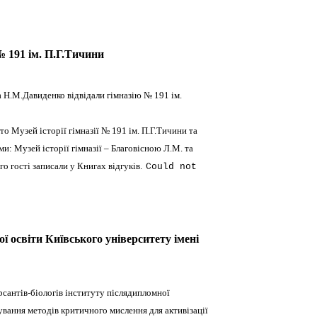
№ 191 ім. П.Г.Тичини
 Н.М.Давиденко відвідали гімназію № 191 ім.
 Музей історії гімназії № 191 ім. П.Г.Тичини та
ми: Музей історії гімназії – Благовісною Л.М. та
о гості записали у Книгах відгуків.
Could not
ї освіти Київського університету імені
рсантів-біологів інституту післядипломної
сування методів критичного
мислення для активізації