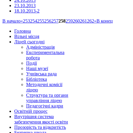
24.10.2013
23.10.2013
18.10.2013-2
В начало
«
253
254
255
256
257
258
259
260
261
262
»
В конец
Головна
Вільні місця
Ліцей сьогодні
Адміністрація
Експериментальна
робота
Події
Наші музеї
Учнівська рада
Бібліотека
Методичні комісії
ліцею
Структура та органи
управління ліцею
Педагогічні кадри
Освітній процес
Внутрішня система
забезпечення якості освіти
Прозорість та відкритість
Безпечна школа