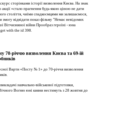
курс сторінками історії визволення Києва. На знак
ю акції «стало прагнення будь-якою ціною не дати
ого століття, чиїми спадкоємцями ми залишаємося,
ли змогу відвідати показ фільму "Немає невідомих
кої Вітчизняної війни Прообраз героїні - юна
get with the id 398.
му 70-річчю визволення Києва та 69-ій
рбників
есної Варти «Посту № 1» до 70-річчя визволення
иків.
викладачі навчально-військової підготовки,
 Вічного Вогню юні кияни нестимуть з 28 жовтня до