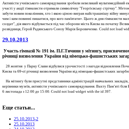
А
ктивісти учнівського самоврядування зробили невеликий мультимедійний екс
участі у акції гімназисти отримали символічну "Георгієвську стрічку". Мето
забути новим поколінням, хто і якою ціною виграв найстрашнішу війну минул
чим і ким повинні пишатися, про кого пам'ятати». Цього ж дня гімназисти ма
солдат", дія якого відбувається під час оборони міста Києва на початку Вели
розвідниця, Герой Радянського Союзу Марія Боровиченко.
Could not load wid
29.10.2013
Участь гімназії № 191 ім. П.Г.Тичини у мітингу, присвячено
річниці визволення України від німецько-фашистських зага
28 жовтня у Парку
Слави відбулися урочистості з нагоди відновлення Поч
Києва та 69-ої річниці визволення України від німецько-фашистських загарбн
На мітингу були присутні представники адміністрацій навчальних закладів, 
керівники музеїв, активісти учнівського самоврядування.
Вахту Пам
’
яті біля
6 листопада з 12:00 до 15:00.
Could not load widget with the id 397.
Еще статьи...
25.10.2013-2
25.10.2013