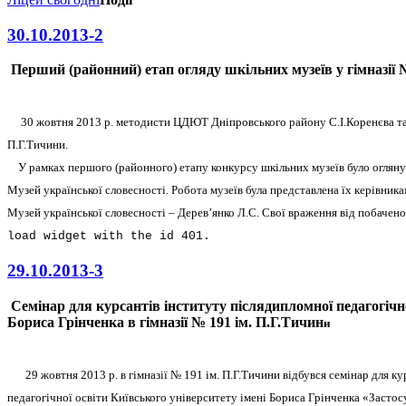
30.10.2013-2
Перший (районний) етап огляду шкільних музеїв у гімназії 
30 жовтня 2013 р. методисти ЦДЮТ Дніпровського району С.І.Коренєва та
П.Г.Тичини.
У рамках першого (районного) етапу конкурсу шкільних музеїв було оглянуто
Музей української словесності. Робота музеїв була представлена їх керівника
Музей української словесності – Дерев
’
янко Л.С. Свої враження від побаченог
load widget with the id 401.
29.10.2013-3
Семінар для курсантів інституту післядипломної педагогічно
Бориса Грінченка в гімназії № 191 ім. П.Г.Тичин
и
29 жовтня 2013 р. в гімназії № 191 ім. П.Г.Тичини відбувся
семінар для ку
педагогічної освіти Київського університету імені Бориса Грінченка «Засто