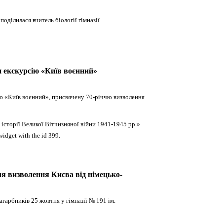
ділилася вчитель біології гімназії
ли екскурсію «Київ воєнний»
сію «Київ воєнний», присвячену 70-річчю визволення
історії Великої Вітчизняної війни 1941-1945 рр.»
widget with the id 399.
чя визволення Києва від німецько-
гарбників 25 жовтня у гімназії № 191 ім.