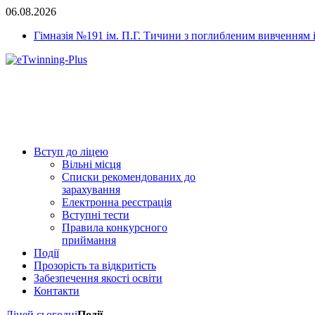
06.08.2026
Гімназія №191 ім. П.Г. Тичини з поглибленим вивченням 
Вступ до ліцею
Вільні місця
Списки рекомендованих до
зарахування
Електронна реєстрація
Вступні тести
Правила конкурсного
приймання
Події
Прозорість та відкритість
Забезпечення якості освіти
Контакти
Ліцей сьогодні
Події