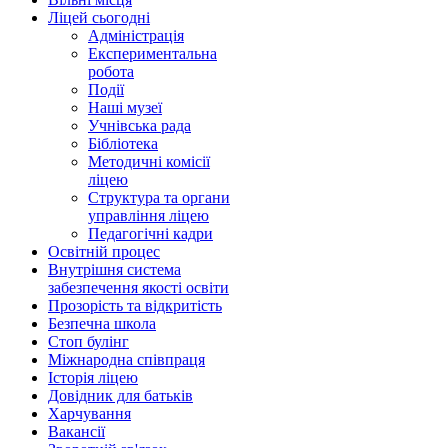
Ліцей сьогодні
Адміністрація
Експериментальна
робота
Події
Наші музеї
Учнівська рада
Бібліотека
Методичні комісії
ліцею
Структура та органи
управління ліцею
Педагогічні кадри
Освітній процес
Внутрішня система
забезпечення якості освіти
Прозорість та відкритість
Безпечна школа
Стоп булінг
Міжнародна співпраця
Історія ліцею
Довідник для батьків
Харчування
Вакансії