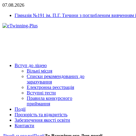
07.08.2026
Гімназія №191 ім. П.Г. Тичини з поглибленим вивченням 
Вступ до ліцею
Вільні місця
Списки рекомендованих до
зарахування
Електронна реєстрація
Вступні тести
Правила конкурсного
приймання
Події
Прозорість та відкритість
Забезпечення якості освіти
Контакти
Ліцей сьогодні
Події
До Всесвітнього Дня поезії