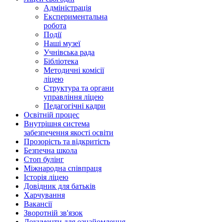
Адміністрація
Експериментальна
робота
Події
Наші музеї
Учнівська рада
Бібліотека
Методичні комісії
ліцею
Структура та органи
управління ліцею
Педагогічні кадри
Освітній процес
Внутрішня система
забезпечення якості освіти
Прозорість та відкритість
Безпечна школа
Стоп булінг
Міжнародна співпраця
Історія ліцею
Довідник для батьків
Харчування
Вакансії
Зворотній зв'язок
Документи для ознайомлення