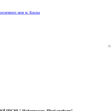
іноземних мов м. Києва
BL
ІСНІ " Найдорожче. Пісні свободи"