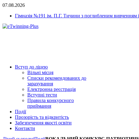
07.08.2026
Гімназія №191 ім. П.Г. Тичини з поглибленим вивченням 
Вступ до ліцею
Вільні місця
Списки рекомендованих до
зарахування
Електронна реєстрація
Вступні тести
Правила конкурсного
приймання
Події
Прозорість та відкритість
Забезпечення якості освіти
Контакти
Ліцей сьогодні
Події
ВОКАЛЬНИЙ КОНКУРС ПАТРІОТИЧНОЇ П