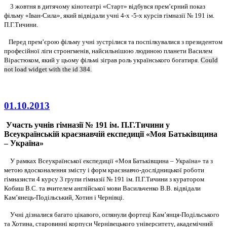
3 жовтня в дитячому кінотеатрі «Старт» відбувся прем’єрний показ
фільму «Іван-Сила», який відвідали учні 4-х -5-х курсів гімназії № 191 ім.
П.Г.Тичини.
Перед прем’єрою фільму учні зустрілися та поспілкувалися з президентом
професійної ліги стронгменів, найсильнішою людиною планети Василем
Вірастюком, який у цьому фільмі зіграв роль українського богатиря.
Could
not load widget with the id 384.
01.10.2013
Участь учнів гімназії № 191 ім. П.Г.Тичини у
Всеукраїнській краєзнавчій експедиції «Моя Батьківщина
– Україна»
У рамках Всеукраїнської експедиції «Моя Батьківщина – Україна» та з
метою вдосконалення змісту і форм краєзнавчо-дослідницької роботи
гімназисти 4 курсу 3 групи гімназії № 191 ім. П.Г.Тичини з куратором
Кобиш В.С. та вчителем англійської мови Васильченко В.В. відвідали
Кам’янець-Подільський, Хотин і Чернівці.
Учні дізналися багато цікавого, оглянули фортеці Кам’янця-Подільського
та Хотина, старовинні корпуси Чернівецького університету, академічний