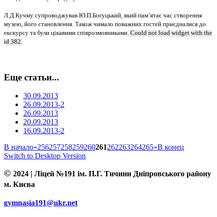
Л.Д.Кучму супроводжував Ю.П.Богуцький, який пам’ятає час створення
музею, його становлення. Також чимало п
о
важних гостей
при
єдналися до
екскурсу та були цікавими співрозмовниками.
Could not load widget with the
id 382.
Еще статьи...
30.09.2013
26.09.2013-2
26.09.2013
20.09.2013
16.09.2013-2
В начало
«
256
257
258
259
260
261
262
263
264
265
»
В конец
Switch to Desktop Version
©
2024 | Ліцей №191 ім. П.Г. Тичини Дніпровського району
м. Києва
gymnasia191@ukr.net