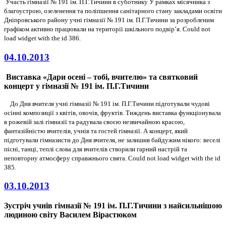
Участь гімназії № 191 ім. П.Г.Тичини в суботнику У рамках місячника з
благоустрою, озеленення та поліпшення санітарного стану закладами освіти
Дніпровського району учні гімназії № 191 ім. П.Г.Тичини за розробленим
графіком активно працювали на території шкільного подвір’я. Could not
load widget with the id 386.
04.10.2013
Виставка «Дари осені – тобі, вчителю» та святковий
концерт у гімназії № 191 ім. П.Г.Тичини
До Дня вчителя учні гімназії № 191 ім. П.Г.Тичини підготували чудові
осінні композиції з квітів, овочів, фруктів. Тиждень виставка функціонувала
в рожевій залі гімназії та радувала своєю незвичайною красою,
фантазійністю вчителів, учнів та гостей гімназії. А концерт, який
підготували гімназисти до Дня вчителя, не залишив байдужим нікого: веселі
пісні, танці, теплі слова для вчителів створили гарний настрій та
неповторну атмосферу справжнього свята. Could not load widget with the id
385.
03.10.2013
Зустріч учнів гімназії № 191 ім. П.Г.Тичини з найсильнішою
людиною світу Василем Вірастюком