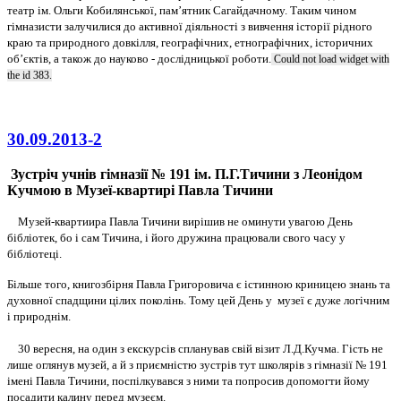
театр ім. Ольги Кобилянської, пам’ятник Сагайдачному. Таким чином
гімназисти залучилися до
активної діяльності з вивчення історії рідного
краю та природного довкілля, географічних, етнографічних, історичних
об’єктів, а також до науково - дослідницької роботи.
Could not load widget with
the id 383.
30.09.2013-2
Зустріч учнів гімназії № 191 ім. П.Г.Тичини з Леонідом
Кучмою в Музеї-квартирі Павла Тичини
Музей-квартиира Павла Тичини
вирішив не оминути увагою День
бібліотек, бо і сам Тичина, і його дружина працювали свого часу у
бібліотеці.
Більше того, книгозбірня Павла Григоровича є істинною криницею знань та
духовної спадщини цілих поколінь. Тому цей День у
музеї є дуже логічним
і природнім.
30 вересня, на один з екскурсів спланував свій візит Л.Д.Кучма. Гість не
лише оглянув музей, а й з приємністю зустрів тут школярів з гімназії № 191
імені Павла Тичини, поспілкувався з ними та попросив допомогти йому
посадити калину перед музеєм.