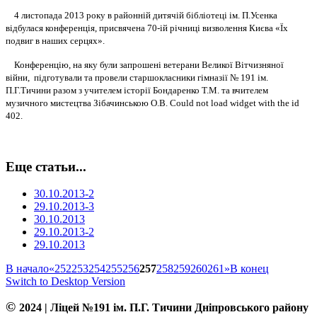
4 листопада 2013
року
в районній дитячій бібліотеці ім. П.
Усенка
відбулася
конференція, присвячена 70-ій річниці визволення Києва «Їх
подвиг в наших серцях».
Конференцію, на яку були запрошені ветерани Великої Вітчизняної
війни, підготували та провели старшокласники гімназії № 191 ім.
П.Г.Тичини разом з учителем історії Бондаренко
Т.М. та вчителем
музичного мистецтва Зібачинською О.В.
Could not load widget with the id
402.
Еще статьи...
30.10.2013-2
29.10.2013-3
30.10.2013
29.10.2013-2
29.10.2013
В начало
«
252
253
254
255
256
257
258
259
260
261
»
В конец
Switch to Desktop Version
©
2024 | Ліцей №191 ім. П.Г. Тичини Дніпровського району