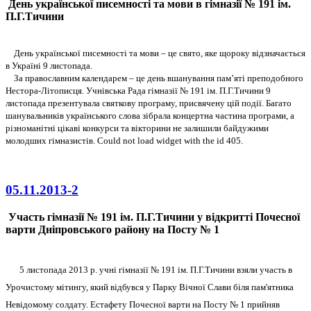
День української писемності та мови в гімназії № 191 ім.
П.Г.Тичини
День української писемності та мови – це свято, яке щороку відзначається
в Україні 9 листопада.
За православним календарем – це день вшанування пам
’
яті преподобного
Нестора-Літописця. Учнівська Рада гімназії № 191 ім. П.Г.Тичини 9
листопада презентувала святкову програму, присвячену цій події. Багато
шанувальників українського слова зібрала концертна частина програми, а
різноманітні цікаві конкурси та вікторини не залишили байдужими
молодших гімназистів.
Could not load widget with the id 405.
05.11.2013-2
Участь гімназії № 191 ім. П.Г.Тичини у відкритті Почесної
варти Дніпровського району на Посту № 1
5 листопада 2013 р. учні гімназії № 191 ім. П.Г.Тичини взяли участь в
Урочистому мітингу
, який відбувся у Парку Вічної Слави біля пам'ятника
Невідомому солдату. Естафету Почесної варти на Посту № 1 прийняв