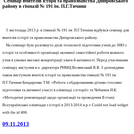
Семінар вчителів історії та правознавства Дніпровського
району в гімназії № 191 ім. П.Г.Тичини
5 листопада 2013 р. в гімназії № 191 ім. П.Г.Тичини відбувся
семінар для
вчителів історії та правознавства Дніпровського району
.
На семінарі було розглянуто дієві технології підготовки учнів до ЗНО з
історії та особливості організації активної самостійної роботи кожного
учня в умовах високої концентрації уваги й активності. Перед учасниками
семінару виступив в.о. директора РНМЦ Волянський В.В. З доповідями
також виступили вчителі історії та правознавства гімназії № 191 ім.
П.Г.Тичини Бондаренко Т.М. «Робота з обдарованими дітьми стосовно
підготовки та активної участі в олімпіаді з історії» та Чебанюк Н.К.
«Методичні рекомендації щодо організації та проведення ІІ етапу
Всеукраїнської олімпіади з історії в 2013-2014 н.р.»
Could not load widget
with the id 406.
09.11.2013