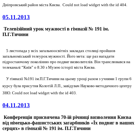
Дніпровський район міста Києва.
Could not load widget with the id 404.
05.11.2013
Телевізійний урок мужності в гімназії № 191 ім.
П.Г.Тичини
5 листопада у всіх загальноосвітніх закладах столиці пройшов
загальноміський телеурок мужності. Його мета: ще раз нагадати
підростаючому поколінню про подвиг визволителів. Він транслювався на
телеканалі “Київ” о 8.30 з Музею історії міста Києва.
У гімназії №191 ім.П.Г.Тичини на цьому уроці разом з учнями
1
групи 6
курсу була присутня Колотій Л.П., завідувач
Науково-методичного центру
ЗНО
.
Could not load widget with the id 403.
04.11.2013
Конференція присвячена 70-ій річниці визволення Києва
від німецько-фашистських загарбників «Їх подвиг в наших
серцях» в гімназії № 191 ім. П.Г.Тичини