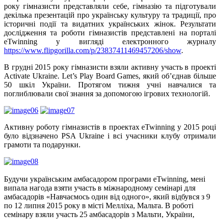
року гімназисти представляли себе, гімназію та підготували
декілька презентацій про українську культуру та традиції, про
історичні події та видатних українських жінок. Результати
дослідження та роботи гімназистів представлені на порталі
eTwinning у вигляді електронного журналу
https://www.flipgorilla.com/p/23837411469457206/show
.
В грудні 2015 року гімназисти взяли активну участь в проекті
Activate Ukraine. Let’s Play Board Games, який об’єднав більше
50 шкіл України. Протягом тижня учні навчалися та
поглиблювали свої знання за допомогою ігрових технологій.
Активну роботу гімназистів в проектах eTwinning у 2015 році
було відзначено PSA Ukraine і всі учасники клубу отримали
грамоти та подарунки.
Будучи українським амбасадором програми eTwinning, мені
випала нагода взяти участь в міжнародному семінарі для
амбасадорів «Навчаємось один від одного», який відбувся з 9
по 12 липня 2015 року в місті Мелліха, Мальта. В роботі
семінару взяли участь 25 амбасадорів з Мальти, України,