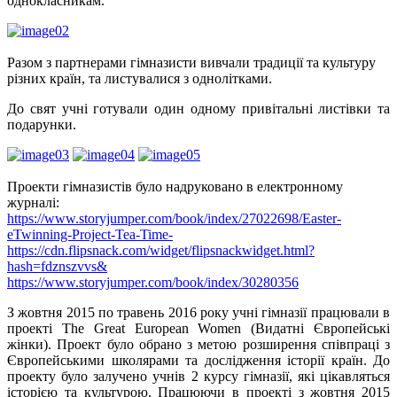
однокласникам.
Разом з партнерами гімназисти вивчали традиції та культуру
різних країн, та листувалися з однолітками.
До свят учні готували один одному привітальні листівки та
подарунки.
Проекти гімназистів було надруковано в електронному
журналі:
https://www.storyjumper.com/book/index/27022698/Easter-
eTwinning-Project-Tea-Time-
https://cdn.flipsnack.com/widget/flipsnackwidget.html?
hash=fdznszvvs&
https://www.storyjumper.com/book/index/30280356
З жовтня 2015 по травень 2016 року учні гімназії працювали в
проекті The Great European Women (Видатні Європейські
жінки). Проект було обрано з метою розширення співпраці з
Європейськими школярами та дослідження історії країн. До
проекту було залучено учнів 2 курсу гімназії, які цікавляться
історією та культурою. Працюючи в проекті з жовтня 2015