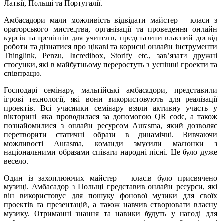
Латвії, Польщі та Португалії.
Амбасадори мали можливість відвідати майстер – класи з
ораторського мистецтва, організації та проведення онлайн
курсів та тренінгів для учителів, представити власний досвід
роботи та дізнатися про цікаві та корисні онлайн інструменти
Thinglink, Penzu, Incredibox, Storify etc., зав’язати дружні
стосунки, які в майбутньому переростуть в успішні проекти та
співпрацю.
Господарі семінару, мальтійські амбасадори, представили
ігрові технології, які вони використовують для реалізації
проектів. Всі учасники семінару взяли активну участь у
вікторині, яка проводилася за допомогою QR code, а також
познайомилися з онлайн ресурсом Aurasma, який дозволяє
перетворити статичні образи в динамічні. Вивчаючи
можливості Aurasma, команди змусили малюнки з
національними образами співати народні пісні. Це було дуже
весело.
Один із захоплюючих майстер – класів було присвячено
музиці. Амбасадор з Польщі представив онлайн ресурси, які
він використовує для пошуку фонової музики для своїх
проектів та презентацій, а також навчив створювати власну
музику. Отриманні знання та навики будуть у нагоді для