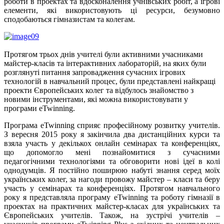
роботи в проектах та вдосконалення учнівських робіт, а ігрові
елементи, які використовують ці ресурси, безумовно
сподобаються гімназистам та колегам.
Протягом трьох днів учителі були активними учасниками
майстер-класів та інтерактивних лабораторій, на яких були
розглянуті питання запровадження сучасних ігрових
технологій в навчальний процес, були представлені найкращі
проекти Європейських колег та відбулось знайомство з
новими інструментами, які можна використовувати у
програми eTwinning.
Програма eTwinning сприяє професійному розвитку учителів.
З вересня 2015 року я закінчила два дистанційних курси та
взяла участь у декількох онлайн семінарах та конференціях,
що допомогло мені познайомитися з сучасними
педагогічними технологіями та обговорити нові ідеї в колі
однодумців. Я постійно поширюю набуті знання серед моїх
українських колег, за нагоди провожу майстер – класи та беру
участь у семінарах та конференціях. Протягом навчального
року я представляла програму eTwinning та роботу гімназії в
проектах на практичних майстер-класах для українських та
Європейських учителів. Також, на зустрічі учителів –