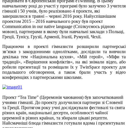
працювати в Європейській програмі eTwinning. В цьому
навчальному році до участі у програмі було залучено 3 учителя
гімназії і 50 учнів, було реалізовано 4 проекти, які
завершилися в травні – червні 2016 року. Найуспішнішим
проектом 2015 – 2016 навчального року був проект
Communication in our native language (Спілкуємось рідною
мовою), партнерами в якому були навчальні заклади з Польщі,
Греції, Тунісу, Грузії, Арменії, Італії, Румунії, Чехії.
Працюючи в проекті гімназисти розширили партнерські
зв’язки з закордонними однолітками, дослідили та вивчили
декілька тем «Національна кухня», «Мій герой», «Міфи та
традиції», «Вирішення конфліктів», на які знімали відео, або
робили презентації та розміщали їх у TwinSpace проекту для
подальшого обговорення, а також брали участь у відео
конференціях з партнерськими школами.
Проект “Tea Time” (Церемонія чаювання) був започаткований
учнями гімназії. До проекту долучилися партнери зі Словенії
та Греції. Протягом року учні досліджували фестивалі та свята
різних країн, національні десерти, особливості чайної
церемонії в різних країнах, та збирали цікаві рецепти.
Найсмачніші блюда гімназисти готували вдома і презентували