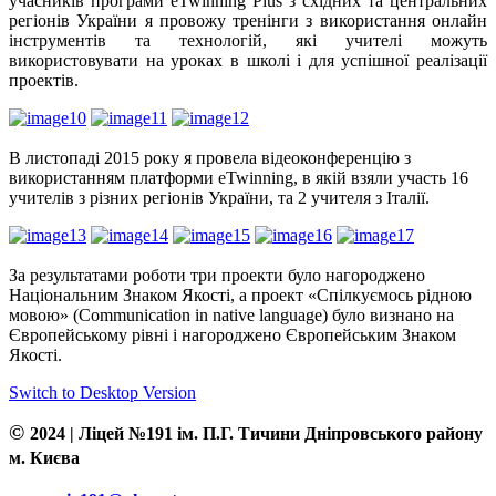
учасників програми eTwinning Plus з східних та центральних
регіонів України я провожу тренінги з використання онлайн
інструментів та технологій, які учителі можуть
використовувати на уроках в школі і для успішної реалізації
проектів.
В листопаді 2015 року я провела відеоконференцію з
використанням платформи eTwinning, в якій взяли участь 16
учителів з різних регіонів України, та 2 учителя з Італії.
За результатами роботи три проекти було нагороджено
Національним Знаком Якості, а проект «Спілкуємось рідною
мовою» (Communication in native language) було визнано на
Європейському рівні і нагороджено Європейським Знаком
Якості.
Switch to Desktop Version
©
2024 | Ліцей №191 ім. П.Г. Тичини Дніпровського району
м. Києва